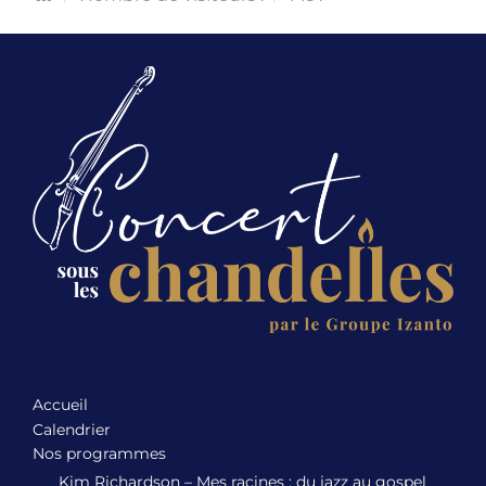
Accueil
Calendrier
Nos programmes
Kim Richardson – Mes racines : du jazz au gospel